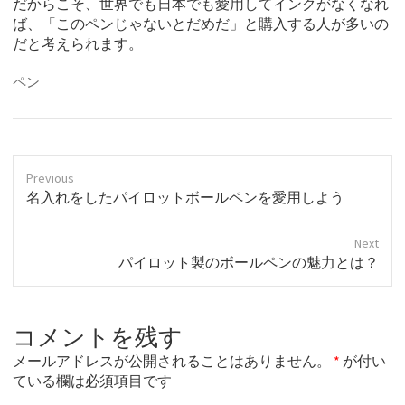
だからこそ、世界でも日本でも愛用してインクがなくなれ
ば、「このペンじゃないとだめだ」と購入する人が多いの
だと考えられます。
ペン
Previous
P
名入れをしたパイロットボールペンを愛用しよう
r
e
Next
v
N
パイロット製のボールペンの魅力とは？
i
e
o
x
u
t
s
コメントを残す
p
p
o
o
メールアドレスが公開されることはありません。
*
が付い
s
s
ている欄は必須項目です
t
t